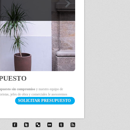
PUESTO
supuesto sin compromiso
y nuestro equipo de
ioristas, jefes de obra y comerciales le asesoremos
SOLICITAR PRESUPUESTO