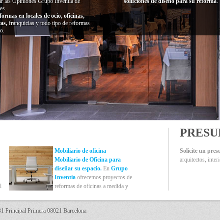
ar las Opiniones Grupo Inventia de
soluciones de diseño para su reforma
.
es.
formas en locales de ocio, oficinas,
cas,
franquicias y todo tipo de reformas
o.
PRESU
Mobiliario de oficina
Solicite un pre
Mobiliario de Oficina para
arquitectos, inter
diseñar su espacio.
En
Grupo
Inventia
ofrecemos proyectos de
l
reformas de oficinas a medida y
todo tipo de espacios, locales
un
comerciales, tiendas, bares,
 Principal Primera 08021 Barcelona
cafeterías o franquicias. Además