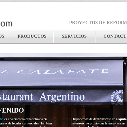
PROYECTOS DE REFORMAS
OS
PRODUCTOS
SERVICIOS
CONTACT
VENIDO
tia
es una empresa especializada en
Disponemos de departamento de
arquite
grales de
locales comerciales
. Tambien
interiorismo
propio que le asesorara en 