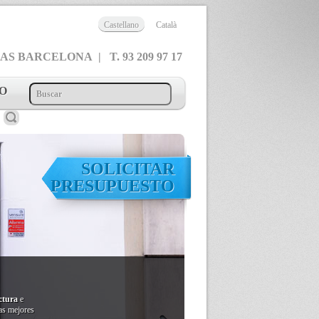
Castellano
Català
 BARCELONA | T. 93 209 97 17
O
SOLICITAR
PRESUPUESTO
ctura
e
las mejores