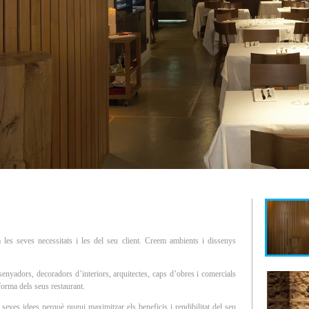
a les seves necessitats i les del seu client. Creem ambients i dissenys
enyadors, decoradors d’interiors, arquitectes, caps d’obres i comercials
forma dels seus restaurant.
seves idees perquè pugui maximitzar els beneficis i rendibilitat del seu