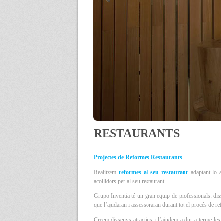
RESTAURANTS
Projectes de Reformes Restaurants
Realitzem
reformes al seu restaurant
adaptant-lo 
acollidors per al seu restaurant.
Grupo Inventia té un gran equip de professionals: diss
que l’ajudaran i assessoraran durant tot el procés de re
Creem dissenys atractius i l’ajudem a dur a terme les 