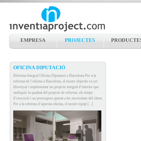
EMPRESA
PROJECTES
PRODUCTE
OFICINA DIPUTACIÓ
Reforma Integral Oficina Diputació a Barcelona Per a la
reforma de l’oficina a Barcelona, el nostre objectiu va ser
dissenyar i implementar un projecte integral d’interior que
unifiqués la qualitat del projecte de reforma, els temps
d’execució i un pressupost ajustat a les necessitats del client.
Per a la reforma d’aquesta oficina, el nostre equip [...]