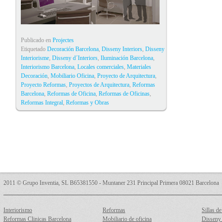
Publicado en
Projectes
Etiquetado
Decoración Barcelona
,
Disseny Interiors
,
Disseny
Interiorisme
,
Disseny d´Interiors
,
Iluminación Barcelona
,
Interiorismo Barcelona
,
Locales comerciales
,
Materiales
Decoración
,
Mobiliario Oficina
,
Proyecto de Arquitectura
,
Proyecto Reformas
,
Proyectos de Arquitectura
,
Reformas
Barcelona
,
Reformas de Oficina
,
Reformas de Oficinas
,
Reformas Integral
,
Reformas y Obras
2011 © Grupo Inventia, SL B65381550 - Muntaner 231 Principal Primera 08021 Barcelona
Interiorismo
Reformas
Sillas de
Reformas Clinicas Barcelona
Mobiliario de oficina
Disseny 