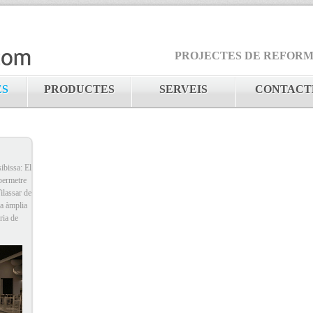
PROJECTES DE REFORMES
ES
PRODUCTES
SERVEIS
CONTACT
ibissa: El
permetre
ilassar de
a àmplia
ria de