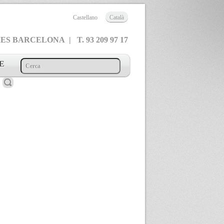
Castellano
Català
 BARCELONA | T. 93 209 97 17
E