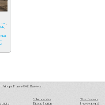
orismo
,
dida
,
ormas
,
as
al
 Principal Primera 08021 Barcelona
Sillas de oficina
Obras Barcelona
e oficina
Disseny Interiors
Proyecto integral