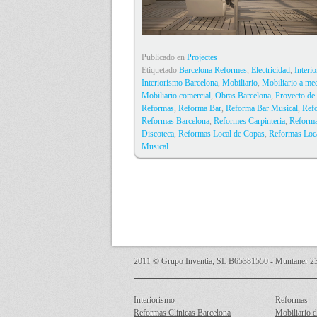
Publicado en
Projectes
Etiquetado
Barcelona Reformes
,
Electricidad
,
Interi
Interiorismo Barcelona
,
Mobiliario
,
Mobiliario a me
Mobiliario comercial
,
Obras Barcelona
,
Proyecto de
Reformas
,
Reforma Bar
,
Reforma Bar Musical
,
Ref
Reformas Barcelona
,
Reformes Carpinteria
,
Reform
Discoteca
,
Reformas Local de Copas
,
Reformas Loc
Musical
2011 © Grupo Inventia, SL B65381550 - Muntaner 231
Interiorismo
Reformas
Reformas Clinicas Barcelona
Mobiliario d