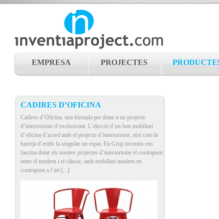
EMPRESA
PROJECTES
PRODUCTE
CADIRES D’OFICINA
Cadires d’Oficina, una fórmula per dotar a un projecte
d’interiorisme d’exclusivitat. L’elecció d’un bon mobiliari
d’oficina d’acord amb el projecte d’interiorisme, així com la
barreja d’estils fa singular un espai. En Grup inventio ens
fascina dotar els nostres projectes d’interiorisme el contrapunt
entre el modern i el clàssic, amb mobiliari modern en
contrapunt a l’art [...]