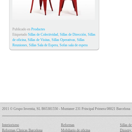
Publicado en
Productes
Etiquetado
Sillas de Colectividad
,
Sillas de Dirección
,
Sillas
de oficina
,
Sillas de Visitas
,
Sillas Operativas
,
Sillas
Reuniones
,
Sillas Sala de Espera
,
Sofas sala de espera
2011 © Grupo Inventia, SL B65381550 - Muntaner 231 Principal Primera 08021 Barcelona
Interiorismo
Reformas
Sillas de
Reformas Clinicas Barcelona
Mobiliario de oficina
Disseny 