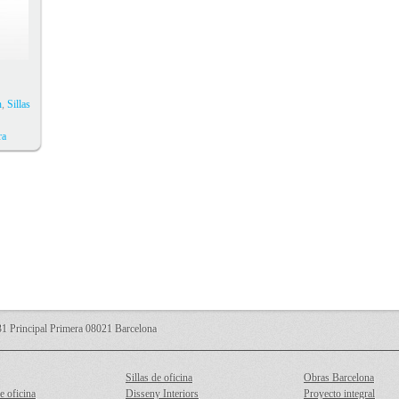
n
,
Sillas
ra
 Principal Primera 08021 Barcelona
Sillas de oficina
Obras Barcelona
e oficina
Disseny Interiors
Proyecto integral