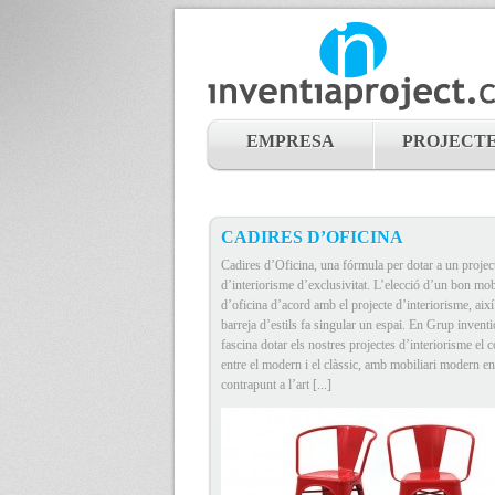
EMPRESA
PROJECT
CADIRES D’OFICINA
Cadires d’Oficina, una fórmula per dotar a un projec
d’interiorisme d’exclusivitat. L’elecció d’un bon mob
d’oficina d’acord amb el projecte d’interiorisme, aix
barreja d’estils fa singular un espai. En Grup invent
fascina dotar els nostres projectes d’interiorisme el 
entre el modern i el clàssic, amb mobiliari modern en
contrapunt a l’art [...]