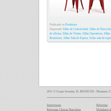
Publicado en
Productes
Etiquetado
Sillas de Colectividad
,
Sillas de Direcció
de oficina
,
Sillas de Visitas
,
Sillas Operativas
,
Sillas
Reuniones
,
Sillas Sala de Espera
,
Sofas sala de espe
2011 © Grupo Inventia, SL B65381550 - Muntaner 231
Interiorismo
Reformas
Reformas Clinicas Barcelona
Mobiliario d