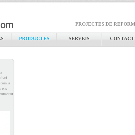
PROJECTES DE REFORMES
ES
PRODUCTES
SERVEIS
CONTACT
te
iliari
í com la
io ens
contrapunt